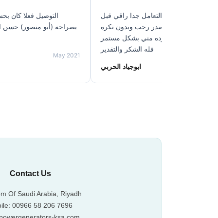
بحسب الإتفاق الموظف
تم شراء مكينة وكان التعامل جدا راقي قب
 حسن التعامل ولا يتأخر في
الشراء وبعد الشراء بكل صدر رحب وبدون
من كثر الاسئلة اللذي ترده مني بشكل م
فله الشكر والتقدير
May 2021
ابوجياد الحربي
A
Contact Us
m Of Saudi Arabia, Riyadh
ile: 00966 58 206 7696
powergenerators-ksa.com