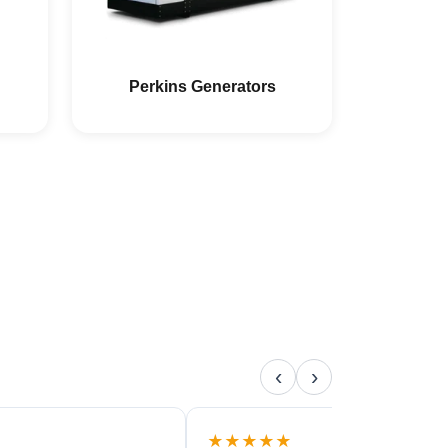
Perkins Generators
‹
›
★★★★★