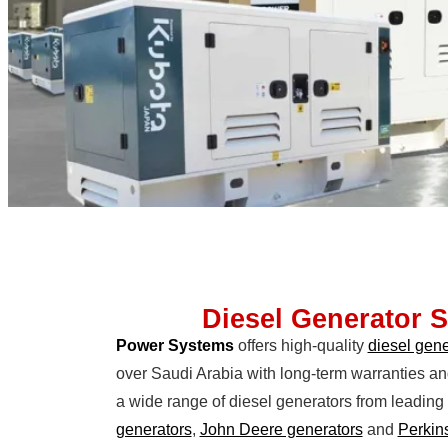
Diesel Generator S
Power Systems
offers high-quality
diesel gene
over Saudi Arabia with long-term warranties a
a wide range of diesel generators from leading 
generators
,
John Deere generators
and
Perkin