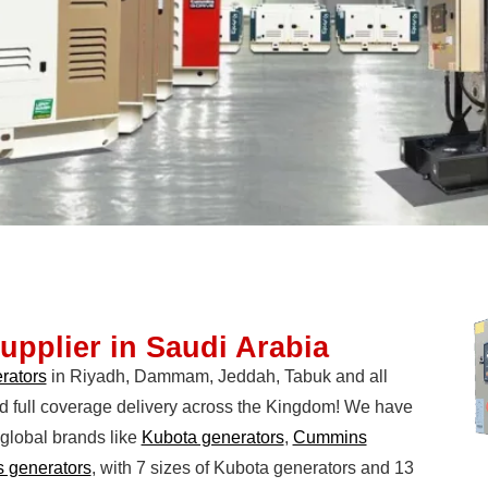
upplier in Saudi Arabia
rators
in Riyadh, Dammam, Jeddah, Tabuk and all
nd full coverage delivery across the Kingdom! We have
global brands like
Kubota generators
,
Cummins
s generators
, with 7 sizes of Kubota generators and 13