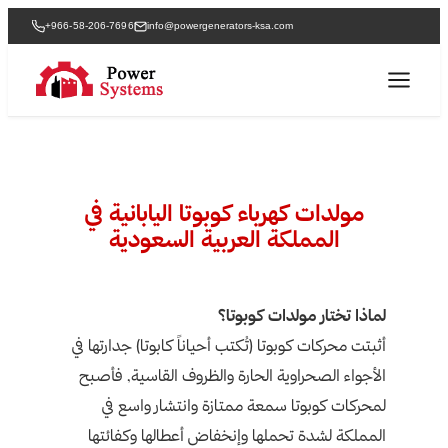
+966-58-206-7696
info@powergenerators-ksa.com
مولدات كهرباء كوبوتا اليابانية في
المملكة العربية السعودية
لماذا تختار مولدات كوبوتا؟
أثبتت محركات كوبوتا (تُكتب أحياناً كابوتا) جدارتها في
الأجواء الصحراوية الحارة والظروف القاسية, فأصبح
لمحركات كوبوتا سمعة ممتازة وانتشار واسع في
المملكة لشدة تحملها وإنخفاض أعطالها وكفائتها