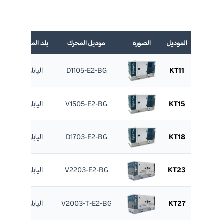
by
الموديل
الصورة
موديل المحرك
بلد المنشأ
KVA
KT11
D1105-E2-BG
اليابان
12.1
KT15
V1505-E2-BG
اليابان
16.6
KT18
D1703-E2-BG
اليابان
20
KT23
V2203-E2-BG
اليابان
25
KT27
V2003-T-E2-BG
اليابان
29.7