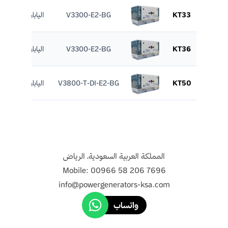
KT33
V3300-E2-BG
اليابان
37
KT36
V3300-E2-BG
اليابان
39.7
KT50
V3800-T-DI-E2-BG
اليابان
56
المملكة العربية السعودية، الرياض
Mobile: 00966 58 206 7696
info@powergenerators-ksa.com
واتساب