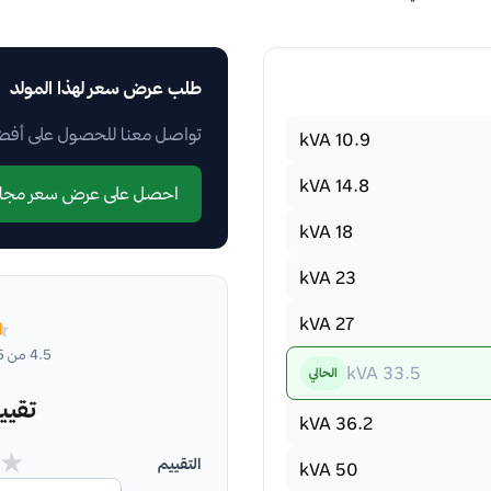
طلب عرض سعر لهذا المولد
تواصل معنا للحصول على أفضل
kVA
10.9
kVA
14.8
احصل على عرض سعر مجان
kVA
18
kVA
23
kVA
27
4.5 من 5 — بناءً على 176 تقييم
kVA
33.5
الحالي
تقيي
kVA
36.2
★
التقييم
kVA
50