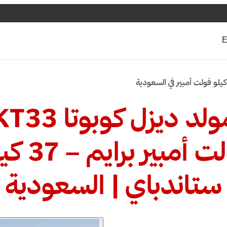
E
لد ديزل كوبوتا KT33
33.5 كيل
ستاندباي | السعودية