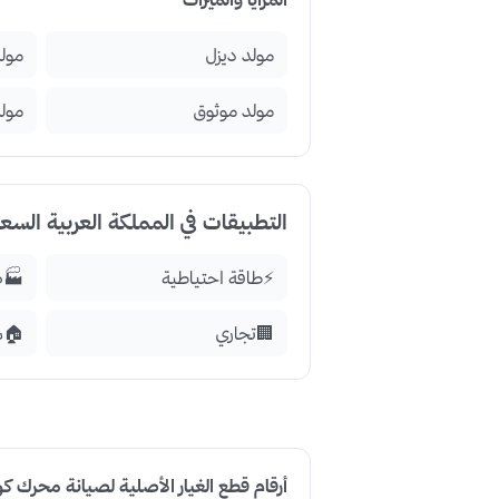
مولد ديزل
مولد
مولد موثوق
مول
التطبيقات في المملكة العربية السع
⚡
طاقة احتياطية
🏭
ص
🏢
تجاري
🏠
س
أرقام قطع الغيار الأصلية لصيانة محرك كوبوتا 