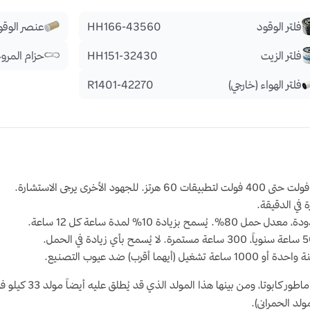
فلتر الوقود
HH166-43560
عنصر الوقو
فلتر الزيت
HH151-32430
حزام المرو
فلتر الهواء (خارجي)
R1401-42270
دة 10% لمدة ساعة كل 12 ساعة.
أقرب) ضد عيوب التصنيع.
ماطور كابوتا
، ومن بينها هذا المولد الذي قد يُطلق عليه أيضاً مولد
33 كيلو فولت أمبير أو 35 كيلو فولت أمبير
ولد الحمراني)
.