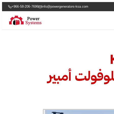
+966-58-206-7696
info@powergenerators-ksa.com
وفولت أمبير برايم – 37 كيلوفولت أمبير