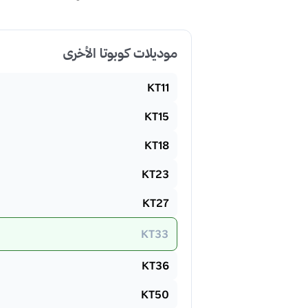
موديلات كوبوتا الأخرى
KT11
KT15
KT18
KT23
KT27
KT33
KT36
KT50