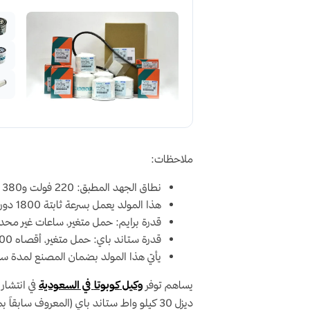
ملاحظات:
نطاق الجهد المطبق: 220 فولت و380 فولت حتى 400 فولت لتطبيقات 60 هرتز. للجهود الأخرى يرجى الاستشارة.
هذا المولد يعمل بسرعة ثابتة 1800 دورة في الدقيقة.
قدرة برايم: حمل متغير، ساعات غير محدودة، معدل حمل 80%. يُسمح بزيا
قدرة ستاند باي: حمل متغير، أقصاه 500 ساعة سنوياً، 300 ساعة مستمرة. لا يُسمح بأي زيادة في الحمل.
يأتي هذا المولد بضمان المصنع لمدة سنة واحدة أو 1000 ساعة تشغيل (أيهما 
يساهم توفر
وكيل
كوبوتا
في السعودية
في انتشار
ديزل
30 كيلو واط
ستاند باي
(المعروف سابقاً بم