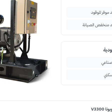
 موفر للوقود
د منخفض الصيانة
ودية
ناعي
كني
V3300