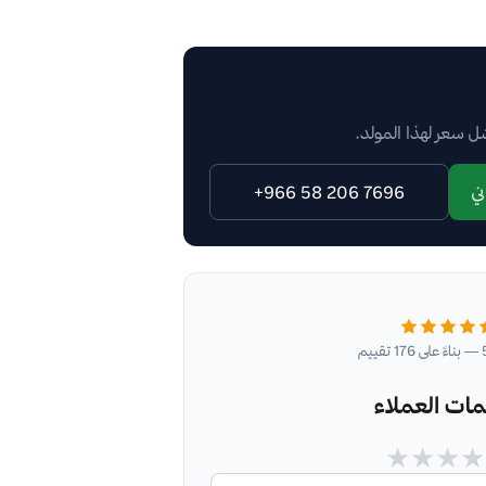
 سعر لهذا المولد.
ي
+966 58 206 7696
مات العملاء
★
★
★
★