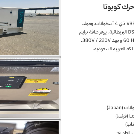
رك كوبوتا
V3
ذي
4
أسطوانات،
ومولد
D
البريطانية.
يوفر طاقة برايم
60 H
وجهد
380V / 220V
.
كة العربية السعودية.
نات (
Japan
)
L
(فرنسا)
انيا)
ف الطوارئ