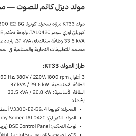
مولد ديزل كاتم للصوت — مح
مولد
KT33
مزوّد بمحرك
كوبوتا
300-E2-BG
كهربائي لوري سومر
TAL042C
، ولوحة تحكم
SE
33.5 kVA
وطاقة ستاندباي
37 kVA
،
بتردد
z
مصمم للتطبيقات التجارية والصناعية في الممل
طراز المولد
KT33
:
3
أطوار،
1800 rpm
،
380V / 220V
،
60 Hz
الطاقة الاحتياطية:
37 kVA / 29.6 kW
الطاقة الأساسية:
33.5 kVA / 26.8 kW
يشمل:
المحرك:
كوبوتا
4
،
V3300-E2-BG
أسطوا
المولد الكهربائي:
eroy Somer TAL042C
لوحة التحكم:
DSE Control Panel
(بريط
كاتم الصوت، خزان يومي، بطاريات، زر إيقا