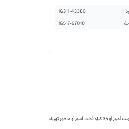
د
1G311-43380
حة
1G517-97010
أو
ماطور كهرباء